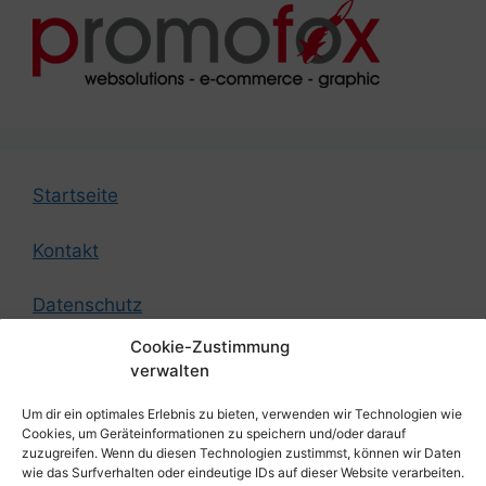
Startseite
Kontakt
Datenschutz
Cookie-Zustimmung
Impressum
verwalten
Um dir ein optimales Erlebnis zu bieten, verwenden wir Technologien wie
© by German Federation of Strength Athletes
Cookies, um Geräteinformationen zu speichern und/oder darauf
zuzugreifen. Wenn du diesen Technologien zustimmst, können wir Daten
wie das Surfverhalten oder eindeutige IDs auf dieser Website verarbeiten.
Design by
Promofox Webdesign aus Cottbus