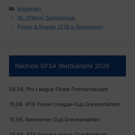
Kategorien
Allgemein
16. Offener Sachsencup
Power & Beauty 2018 in Rosenheim
Nächste GFSA Wettkämpfe 2026
08.08. Pro League Finale Frontenhausen
15.08. ATX Power League-Cup Grevesmühlen
15.08. Newcomer-Cup Grevesmühlen
23.08. ATX Power League-Cup Marburg