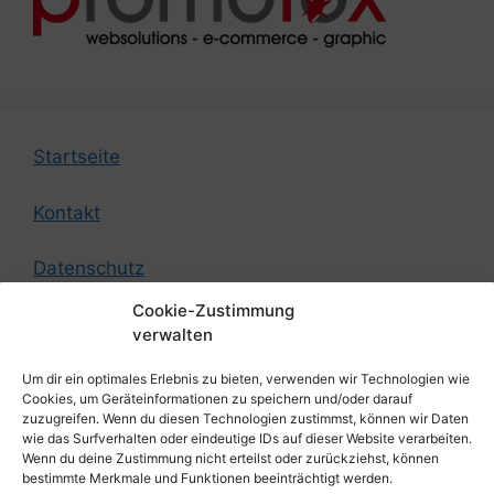
Startseite
Kontakt
Datenschutz
Cookie-Zustimmung
Impressum
verwalten
Um dir ein optimales Erlebnis zu bieten, verwenden wir Technologien wie
© by German Federation of Strength Athletes
Cookies, um Geräteinformationen zu speichern und/oder darauf
zuzugreifen. Wenn du diesen Technologien zustimmst, können wir Daten
wie das Surfverhalten oder eindeutige IDs auf dieser Website verarbeiten.
Design by
Promofox Webdesign aus Cottbus
Wenn du deine Zustimmung nicht erteilst oder zurückziehst, können
bestimmte Merkmale und Funktionen beeinträchtigt werden.