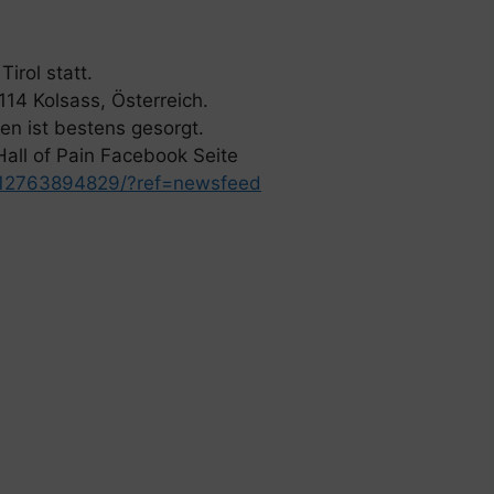
irol statt.
114 Kolsass, Österreich.
nken ist bestens gesorgt.
all of Pain Facebook Seite
712763894829/?ref=newsfeed