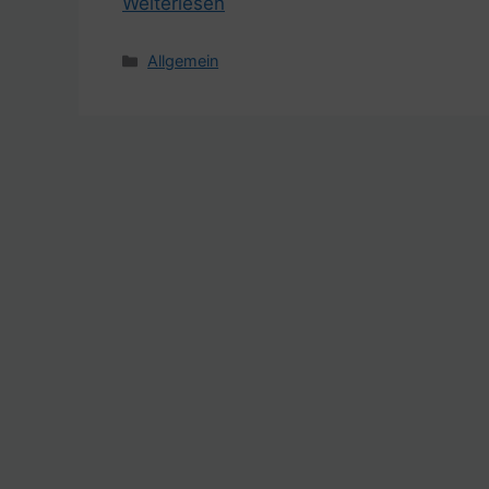
Weiterlesen
Kategorien
Allgemein