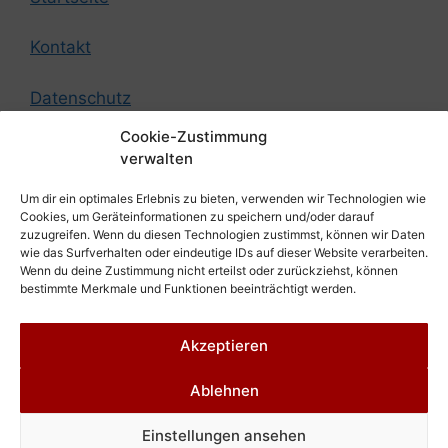
Kontakt
Datenschutz
Cookie-Zustimmung
Impressum
verwalten
Um dir ein optimales Erlebnis zu bieten, verwenden wir Technologien wie
© by German Federation of Strength Athletes
Cookies, um Geräteinformationen zu speichern und/oder darauf
zuzugreifen. Wenn du diesen Technologien zustimmst, können wir Daten
wie das Surfverhalten oder eindeutige IDs auf dieser Website verarbeiten.
Design by
Promofox Webdesign aus Cottbus
Wenn du deine Zustimmung nicht erteilst oder zurückziehst, können
bestimmte Merkmale und Funktionen beeinträchtigt werden.
Akzeptieren
Ablehnen
© 2026 Strongman in Deutschland, die German
Einstellungen ansehen