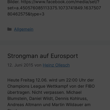
Bilder. https://www.facebook.com/media/set/?
set=a.450576085113375.1073741849.1637507
80462575&type=3
Kategorien
Allgemein
Strongman auf Eurosport
12. Juni 2015
von
Heinz Ollesch
Heute Freitag 12.06. wird um 22:00 Uhr der
Champions League Wettkampf von der FIBO
übertragen. Nicht verpassen. Michael
Blumstein, Daniel Wildt, Dennis Kohlruss,
Andreas Altmann und Martin Wildauer am