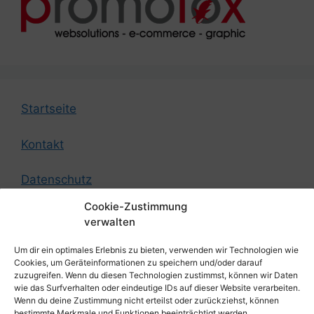
Startseite
Kontakt
Datenschutz
Cookie-Zustimmung
Impressum
verwalten
Um dir ein optimales Erlebnis zu bieten, verwenden wir Technologien wie
© by German Federation of Strength Athletes
Cookies, um Geräteinformationen zu speichern und/oder darauf
zuzugreifen. Wenn du diesen Technologien zustimmst, können wir Daten
wie das Surfverhalten oder eindeutige IDs auf dieser Website verarbeiten.
Design by
Promofox Webdesign aus Cottbus
Wenn du deine Zustimmung nicht erteilst oder zurückziehst, können
bestimmte Merkmale und Funktionen beeinträchtigt werden.