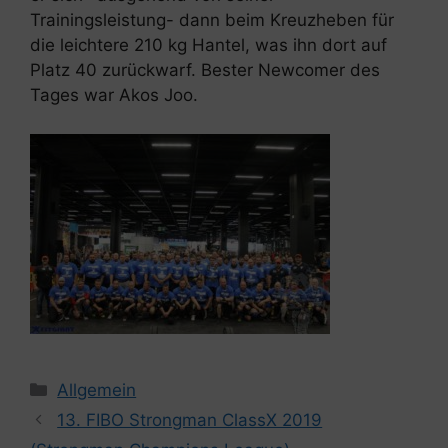
Trainingsleistung- dann beim Kreuzheben für
die leichtere 210 kg Hantel, was ihn dort auf
Platz 40 zurückwarf. Bester Newcomer des
Tages war Akos Joo.
Kategorien
Allgemein
13. FIBO Strongman ClassX 2019