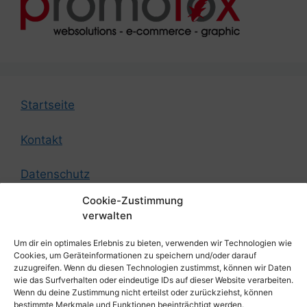
Startseite
Kontakt
Datenschutz
Cookie-Zustimmung
Impressum
verwalten
Um dir ein optimales Erlebnis zu bieten, verwenden wir Technologien wie
© by German Federation of Strength Athletes
Cookies, um Geräteinformationen zu speichern und/oder darauf
zuzugreifen. Wenn du diesen Technologien zustimmst, können wir Daten
wie das Surfverhalten oder eindeutige IDs auf dieser Website verarbeiten.
Design by
Promofox Webdesign aus Cottbus
Wenn du deine Zustimmung nicht erteilst oder zurückziehst, können
bestimmte Merkmale und Funktionen beeinträchtigt werden.